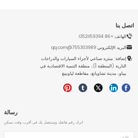
اتصل بنا
الهاتف:
+86 13521159394
البريد الإلكتروني:
755303989@qq.com
إضافة: منتزه صناعي لأجزاء السيارات والدراجات
النارية (المنطقة أ)، منطقة التنمية الاقتصادية في
بيباو، مدينة تشاويانغ، مقاطعة لياونينغ
رسالة
اترك رقم هاتفك وسنتصل بك في أقرب وقت ممكن